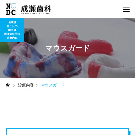
名東区
星ヶ丘の
歯医者
成瀬歯科医院
診療内容
マウスガード
診療内容
マウスガード