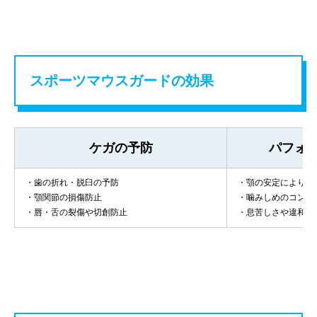
スポーツマウスガードの効果
ケガの予防
パフォ
・歯の折れ・脱臼の予防
・顎の安定により集
・顎関節の損傷防止
・噛みしめのコント
・唇・舌の裂傷や切創防止
・息苦しさや違和感