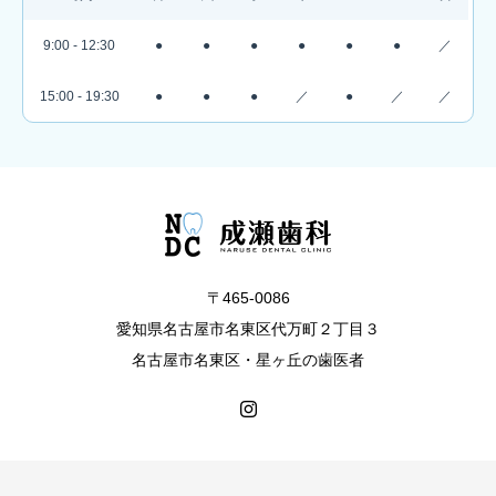
9:00 - 12:30
●
●
●
●
●
●
／
15:00 - 19:30
●
●
●
／
●
／
／
〒465-0086
愛知県名古屋市名東区代万町２丁目３
名古屋市名東区・星ヶ丘の歯医者