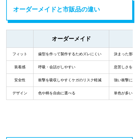
オーダーメイドと市販品の違い
オーダーメイド
フィット
歯型を作って製作するためズレにくい
決まった形状
装着感
呼吸・会話がしやすい
息苦しさを感
安全性
衝撃を吸収しやすくケガのリスク軽減
強い衝撃に対
デザイン
色や柄を自由に選べる
単色が多い