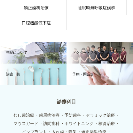
矯正歯科治療
睡眠時無呼吸症候群
口腔機能低下症
当院について
ドクター・スタッフ
診療一覧
予約・問合せ
診療科目
むし歯治療
歯周病治療
予防歯科
セラミック治療
マウスガード
訪問歯科
ホワイトニング
根管治療
インプラント
入れ歯・義歯
矯正歯科治療